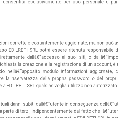
o è consentita esclusivamente per uso personale e pu
zioni corrette e costantemente aggiornate, ma non può a
caso EDILRETI SRL potrà essere ritenuta responsabile d
irettamente dallâ€˜accesso ai suoi siti, o dallâ€˜impos
ichiesta la creazione e la registrazione di un account, è
ndo nellâ€˜apposito modulo informazioni aggiornate, 
ire la riservatezza della propria password o del propr
a EDILRETI SRL qualsiasivoglia utilizzo non autorizzato 
ali danni subiti dallâ€˜utente in conseguenza dellâ€˜uti
parte di terzi, indipendentemente dal fatto che lâ€˜uten