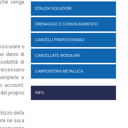
rchè venga
EDILIZIA SOLUZIONI
DRENAGGIO E CONSOLIDAMENTO
CANCELLI PROFESSIONALI
ssicurare o
ei danni di
CANCELLATE MODULARI
sibilità di
 necessario
CARPENTERIA METALLICA
complete e
io account.
del proprio
INFO
lizzo della
te ne sia a