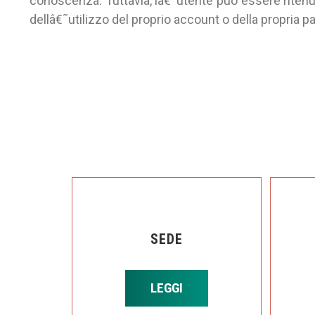
conoscenza. Tuttavia, lâ€˜utente può essere riten
dellâ€˜utilizzo del proprio account o della propria pa
SEDE
LEGGI