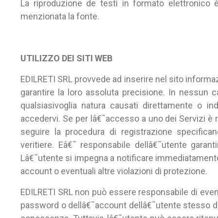
La riproduzione de testi in formato elettronic
menzionata la fonte.
UTILIZZO DEI SITI WEB
EDILRETI SRL provvede ad inserire nel sito informa
garantire la loro assoluta precisione. In nessun 
qualsiasivoglia natura causati direttamente o ind
accedervi. Se per lâ€˜accesso a uno dei Servizi è r
seguire la procedura di registrazione specifica
veritiere. Eâ€˜ responsabile dellâ€˜utente garant
Lâ€˜utente si impegna a notificare immediatamente 
account o eventuali altre violazioni di protezione.
EDILRETI SRL non può essere responsabile di eventu
password o dellâ€˜account dellâ€˜utente stesso da 