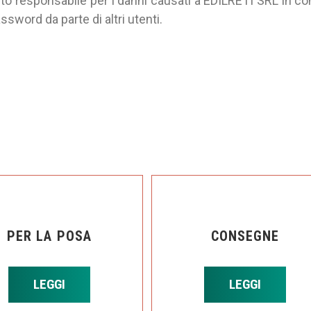
uto responsabile per i danni causati a EDILRETI SRL in 
ssword da parte di altri utenti.
PER LA POSA
CONSEGNE
LEGGI
LEGGI