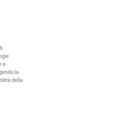
ti
ogie
e e
ggendo la
ilità della