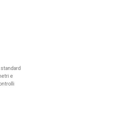
i standard
metri e
ntrolli